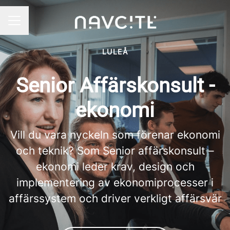
KARRIÄRMENY
LULEÅ
Senior Affärskonsult -
ekonomi
Vill du vara nyckeln som förenar ekonomi
och teknik? Som Senior affärskonsult –
ekonomi leder krav, design och
implementering av ekonomiprocesser i
affärssystem och driver verkligt affärsvär