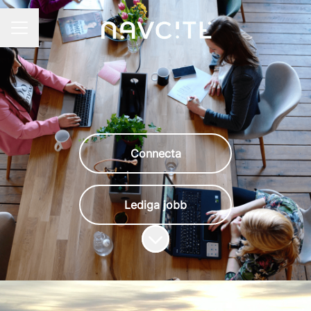
KARRIÄRMENY
Connecta
Lediga jobb
Skrolla för mer innehåll