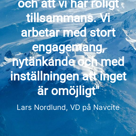
och att vi har roligt
tillsammans. Vi
arbetar med stort
engagemang,
nytänkande och med
inställningen att inget
är omöjligt"
Lars Nordlund, VD på Navcite