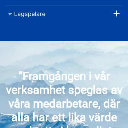
⭐️ Lagspelare
”Framgången i vår
verksamhet speglas av
våra medarbetare, där
alla har ett lika värde